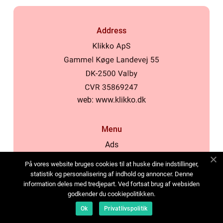
Address
web:
www.klikko.dk
Menu
Ads
About Us
På vores website bruges cookies til at huske dine indstillinger,
Cookies
statistik og personalisering af indhold og annoncer. Denne
information deles med tredjepart. Ved fortsat brug af websiden
Contact
godkender du cookiepolitikken.
Sitemap
Ok
Privatlivspolitik