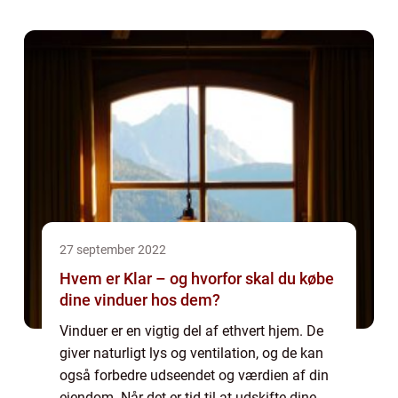
hvis man rejser med familien eller en gruppe
venner. Derfor har vi her på siden...
27 september 2022
Hvem er Klar – og hvorfor skal du købe
dine vinduer hos dem?
Vinduer er en vigtig del af ethvert hjem. De
giver naturligt lys og ventilation, og de kan
også forbedre udseendet og værdien af din
ejendom. Når det er tid til at udskifte dine