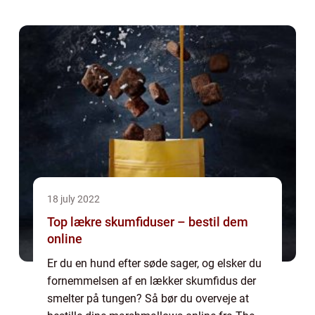
og reparation. Byggesagkyndige kan
konsulteres i alle faser af et byggeprojekt,
fra ...
18 july 2022
Top lækre skumfiduser – bestil dem
online
Er du en hund efter søde sager, og elsker du
fornemmelsen af en lækker skumfidus der
smelter på tungen? Så bør du overveje at