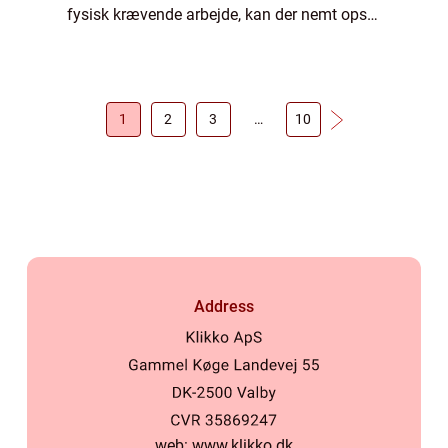
fysisk krævende arbejde, kan der nemt opstå
spændinger i ens muskler og led. Det er her
massage specielt kan hjælpe dig, da de...
1
2
3
…
10
Address
web:
www.klikko.dk