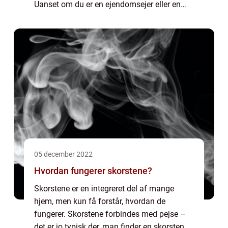
Uanset om du er en ejendomsejer eller en
haveejer, kan du drage fordel af deres
ekspertise og opn&ar...
05 december 2022
Hvordan fungerer skorstene?
Skorstene er en integreret del af mange
hjem, men kun få forstår, hvordan de
fungerer. Skorstene forbindes med pejse –
det er jo typisk der, man finder en skorsten.