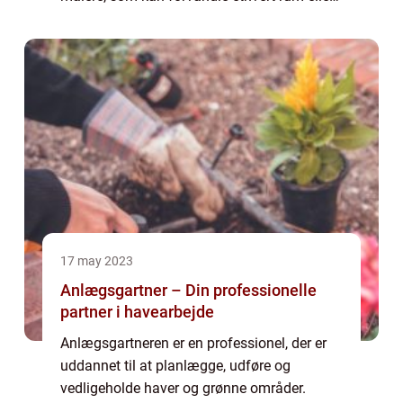
facade med friske penselstrøg. Det er ikke
nogen hemmelighed, at et nyt lag maling
kan gøre ...
17 may 2023
Anlægsgartner – Din professionelle
partner i havearbejde
Anlægsgartneren er en professionel, der er
uddannet til at planlægge, udføre og
vedligeholde haver og grønne områder.