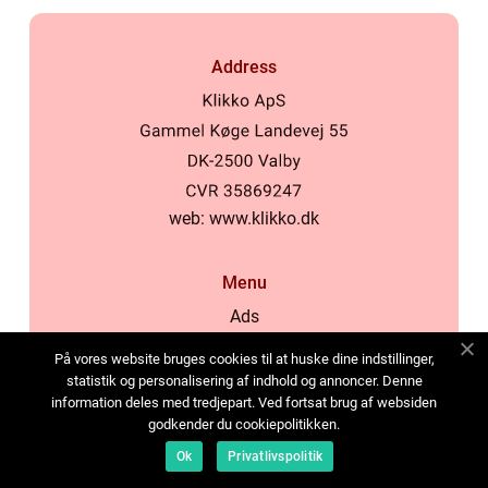
Address
web:
www.klikko.dk
Menu
Ads
About Us
På vores website bruges cookies til at huske dine indstillinger,
Cookies
statistik og personalisering af indhold og annoncer. Denne
information deles med tredjepart. Ved fortsat brug af websiden
Contact
godkender du cookiepolitikken.
Sitemap
Ok
Privatlivspolitik