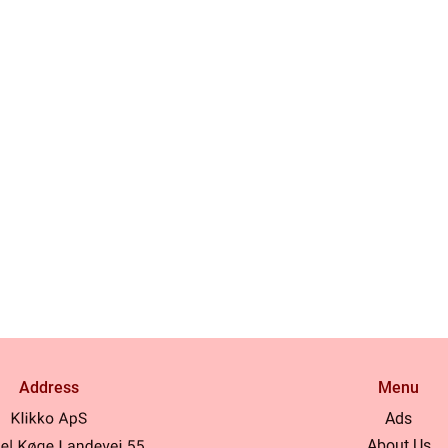
Address
Menu
Ads
About Us