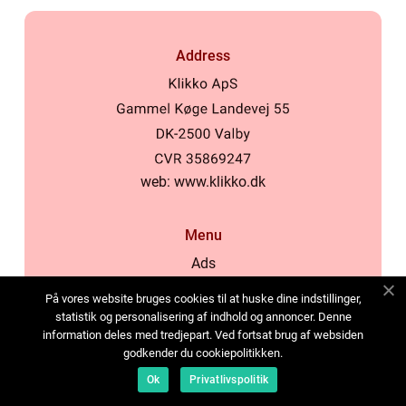
Address
web:
www.klikko.dk
Menu
Ads
About Us
På vores website bruges cookies til at huske dine indstillinger,
Cookies
statistik og personalisering af indhold og annoncer. Denne
information deles med tredjepart. Ved fortsat brug af websiden
Contact
godkender du cookiepolitikken.
Sitemap
Ok
Privatlivspolitik