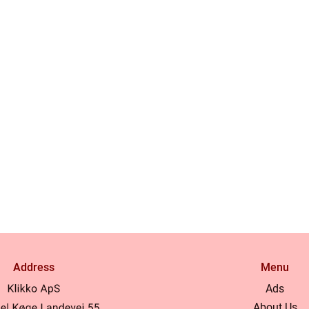
Address
Menu
Ads
About Us