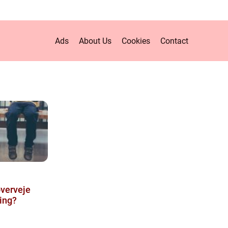
Ads
About Us
Cookies
Contact
overveje
ing?