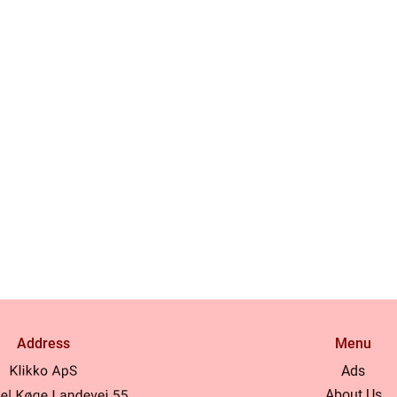
Address
Menu
Ads
About Us