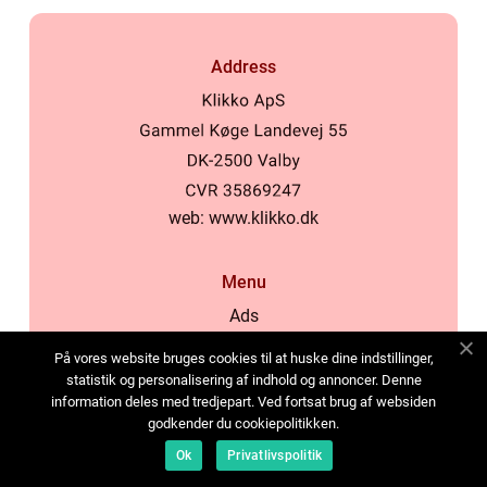
Address
web:
www.klikko.dk
Menu
Ads
About Us
På vores website bruges cookies til at huske dine indstillinger,
Cookies
statistik og personalisering af indhold og annoncer. Denne
information deles med tredjepart. Ved fortsat brug af websiden
Contact
godkender du cookiepolitikken.
Sitemap
Ok
Privatlivspolitik