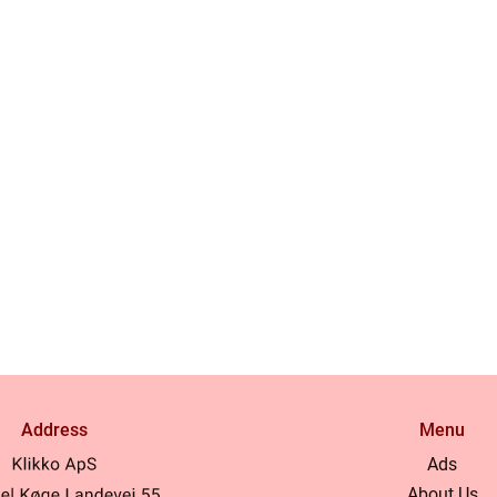
Address
Menu
Ads
About Us