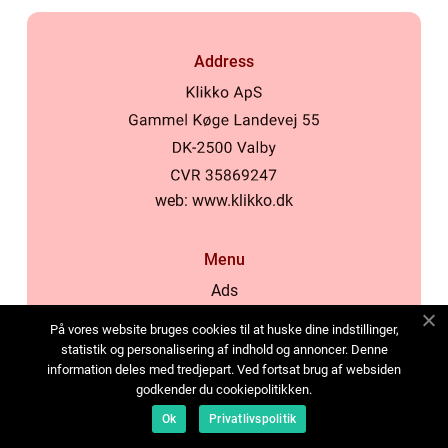
Address
web:
www.klikko.dk
Menu
Ads
About Us
På vores website bruges cookies til at huske dine indstillinger,
Cookies
statistik og personalisering af indhold og annoncer. Denne
information deles med tredjepart. Ved fortsat brug af websiden
Contact
godkender du cookiepolitikken.
Sitemap
Ok
Privatlivspolitik