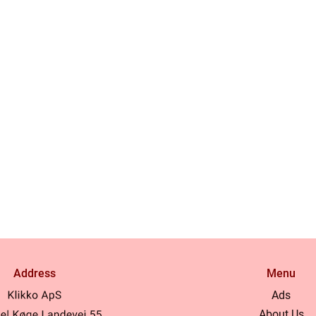
Address
Menu
Ads
About Us