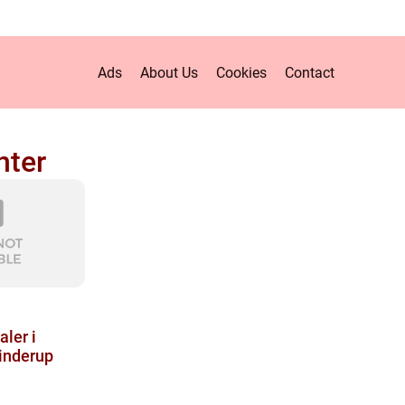
Ads
About Us
Cookies
Contact
nter
ler i
inderup