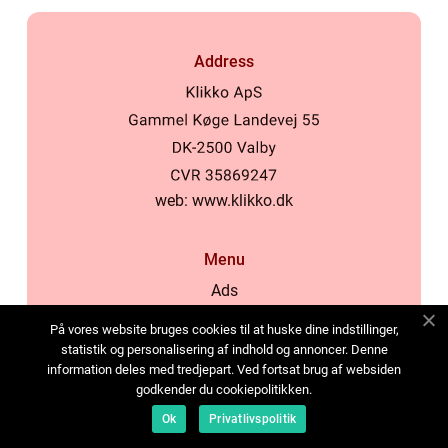
Address
web:
www.klikko.dk
Menu
Ads
About Us
På vores website bruges cookies til at huske dine indstillinger,
Cookies
statistik og personalisering af indhold og annoncer. Denne
information deles med tredjepart. Ved fortsat brug af websiden
Contact
godkender du cookiepolitikken.
Sitemap
Ok
Privatlivspolitik