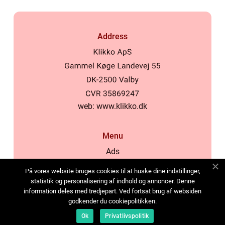
Address
web:
www.klikko.dk
Menu
Ads
About Us
På vores website bruges cookies til at huske dine indstillinger,
Cookies
statistik og personalisering af indhold og annoncer. Denne
information deles med tredjepart. Ved fortsat brug af websiden
Contact
godkender du cookiepolitikken.
Sitemap
Ok
Privatlivspolitik