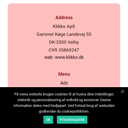
Address
web:
www.klikko.dk
Menu
Ads
About Us
På vores website bruges cookies til at huske dine indstillinger,
Cookies
statistik og personalisering af indhold og annoncer. Denne
information deles med tredjepart. Ved fortsat brug af websiden
Contact
godkender du cookiepolitikken.
Sitemap
Ok
Privatlivspolitik