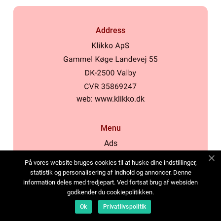
Address
web:
www.klikko.dk
Menu
Ads
About Us
På vores website bruges cookies til at huske dine indstillinger,
Cookies
statistik og personalisering af indhold og annoncer. Denne
information deles med tredjepart. Ved fortsat brug af websiden
Contact
godkender du cookiepolitikken.
Sitemap
Ok
Privatlivspolitik