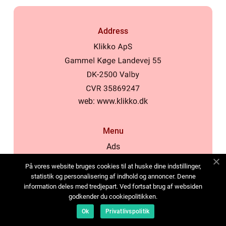
Address
web:
www.klikko.dk
Menu
Ads
About Us
På vores website bruges cookies til at huske dine indstillinger,
Cookies
statistik og personalisering af indhold og annoncer. Denne
information deles med tredjepart. Ved fortsat brug af websiden
Contact
godkender du cookiepolitikken.
Sitemap
Ok
Privatlivspolitik