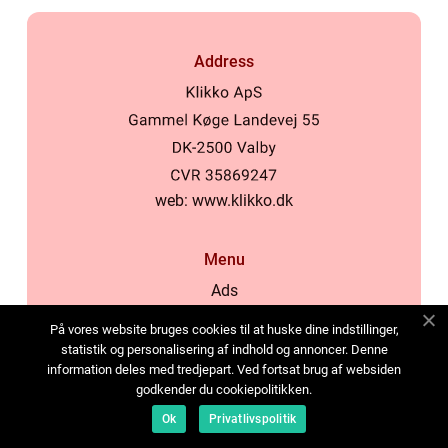
Address
web:
www.klikko.dk
Menu
Ads
About Us
På vores website bruges cookies til at huske dine indstillinger,
Cookies
statistik og personalisering af indhold og annoncer. Denne
information deles med tredjepart. Ved fortsat brug af websiden
Contact
godkender du cookiepolitikken.
Sitemap
Ok
Privatlivspolitik