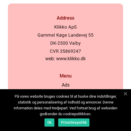
Address
web:
www.klikko.dk
Menu
Ads
About Us
På vores website bruges cookies til at huske dine indstillinger,
Cookies
statistik og personalisering af indhold og annoncer. Denne
information deles med tredjepart. Ved fortsat brug af websiden
Contact
godkender du cookiepolitikken.
Sitemap
Ok
Privatlivspolitik