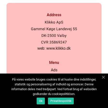
Address
web:
www.klikko.dk
Menu
Ads
About Us
På vores website bruges cookies til at huske dine indstillinger,
Cookies
statistik og personalisering af indhold og annoncer. Denne
information deles med tredjepart. Ved fortsat brug af websiden
Contact
godkender du cookiepolitikken.
Sitemap
Ok
Privatlivspolitik