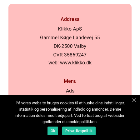
Address
web:
www.klikko.dk
Menu
Ads
About Us
På vores website bruges cookies til at huske dine indstillinger,
Cookies
statistik og personalisering af indhold og annoncer. Denne
information deles med tredjepart. Ved fortsat brug af websiden
Contact
godkender du cookiepolitikken.
Sitemap
Ok
Privatlivspolitik