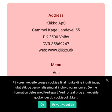
Address
web:
www.klikko.dk
Menu
Ads
About Us
På vores website bruges cookies til at huske dine indstillinger,
Cookies
statistik og personalisering af indhold og annoncer. Denne
information deles med tredjepart. Ved fortsat brug af websiden
Contact
godkender du cookiepolitikken.
Sitemap
Ok
Privatlivspolitik