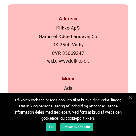
Address
web:
www.klikko.dk
Menu
Ads
About Us
På vores website bruges cookies til at huske dine indstillinger,
Cookies
statistik og personalisering af indhold og annoncer. Denne
information deles med tredjepart. Ved fortsat brug af websiden
Contact
godkender du cookiepolitikken.
Sitemap
Ok
Privatlivspolitik