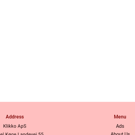
Address
Menu
Ads
About Us