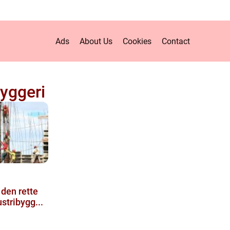
Ads
About Us
Cookies
Contact
byggeri
 den rette
stribygg...