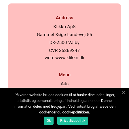
Address
web:
www.klikko.dk
Menu
Ads
About Us
På vores website bruges cookies til at huske dine indstillinger,
Cookies
statistik og personalisering af indhold og annoncer. Denne
information deles med tredjepart. Ved fortsat brug af websiden
Contact
godkender du cookiepolitikken.
Sitemap
Ok
Privatlivspolitik