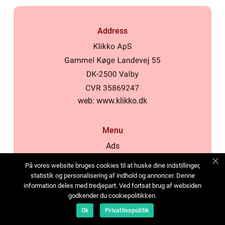
Address
web:
www.klikko.dk
Menu
Ads
About Us
På vores website bruges cookies til at huske dine indstillinger,
Cookies
statistik og personalisering af indhold og annoncer. Denne
information deles med tredjepart. Ved fortsat brug af websiden
Contact
godkender du cookiepolitikken.
Sitemap
Ok
Privatlivspolitik