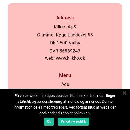
Address
web:
www.klikko.dk
Menu
Ads
About Us
På vores website bruges cookies til at huske dine indstillinger,
Cookies
statistik og personalisering af indhold og annoncer. Denne
information deles med tredjepart. Ved fortsat brug af websiden
Contact
godkender du cookiepolitikken.
Sitemap
Ok
Privatlivspolitik