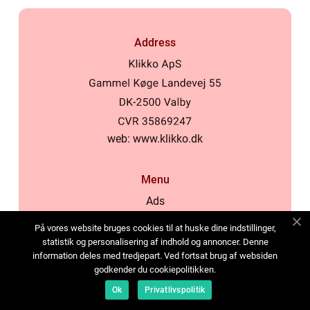
Address
web:
www.klikko.dk
Menu
Ads
About Us
På vores website bruges cookies til at huske dine indstillinger,
Cookies
statistik og personalisering af indhold og annoncer. Denne
information deles med tredjepart. Ved fortsat brug af websiden
Contact
godkender du cookiepolitikken.
Sitemap
Ok
Privatlivspolitik