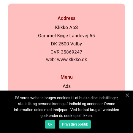
Address
web:
www.klikko.dk
Menu
Ads
About Us
På vores website bruges cookies til at huske dine indstillinger,
Cookies
statistik og personalisering af indhold og annoncer. Denne
information deles med tredjepart. Ved fortsat brug af websiden
Contact
godkender du cookiepolitikken.
Sitemap
Ok
Privatlivspolitik