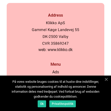
Address
web:
www.klikko.dk
Menu
Ads
About Us
På vores website bruges cookies til at huske dine indstillinger,
Cookies
statistik og personalisering af indhold og annoncer. Denne
information deles med tredjepart. Ved fortsat brug af websiden
Contact
godkender du cookiepolitikken.
Sitemap
Ok
Privatlivspolitik