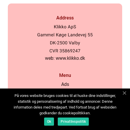
Address
web:
www.klikko.dk
Menu
Ads
About Us
På vores website bruges cookies til at huske dine indstillinger,
Cookies
statistik og personalisering af indhold og annoncer. Denne
information deles med tredjepart. Ved fortsat brug af websiden
Contact
godkender du cookiepolitikken.
Sitemap
Ok
Privatlivspolitik