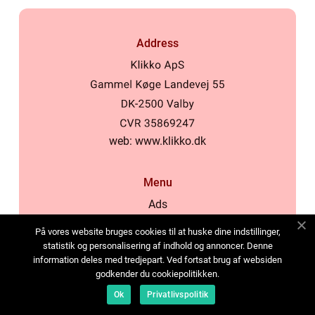
Address
web:
www.klikko.dk
Menu
Ads
About Us
På vores website bruges cookies til at huske dine indstillinger,
Cookies
statistik og personalisering af indhold og annoncer. Denne
information deles med tredjepart. Ved fortsat brug af websiden
Contact
godkender du cookiepolitikken.
Sitemap
Ok
Privatlivspolitik