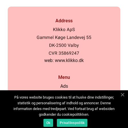
Address
web:
www.klikko.dk
Menu
Ads
About Us
På vores website bruges cookies til at huske dine indstillinger,
Cookies
statistik og personalisering af indhold og annoncer. Denne
information deles med tredjepart. Ved fortsat brug af websiden
Contact
godkender du cookiepolitikken.
Sitemap
Ok
Privatlivspolitik