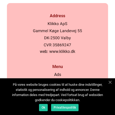
Address
web:
www.klikko.dk
Menu
Ads
About Us
På vores website bruges cookies til at huske dine indstillinger,
Cookies
statistik og personalisering af indhold og annoncer. Denne
information deles med tredjepart. Ved fortsat brug af websiden
Contact
godkender du cookiepolitikken.
Sitemap
Ok
Privatlivspolitik