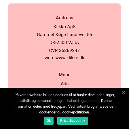
Address
web:
www.klikko.dk
Menu
Ads
About Us
På vores website bruges cookies til at huske dine indstillinger,
Cookies
statistik og personalisering af indhold og annoncer. Denne
information deles med tredjepart. Ved fortsat brug af websiden
Contact
godkender du cookiepolitikken.
Sitemap
Ok
Privatlivspolitik