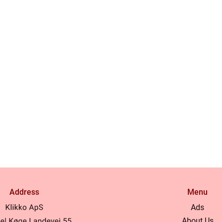
Address
Menu
Ads
About Us