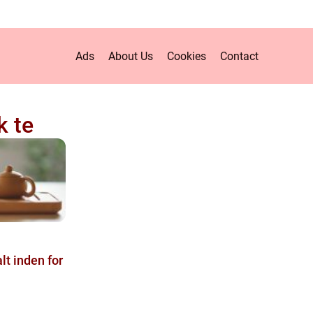
Ads
About Us
Cookies
Contact
k te
lt inden for