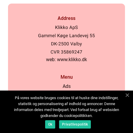
Address
web:
www.klikko.dk
Menu
Ads
About Us
På vores website bruges cookies til at huske dine indstillinger,
Cookies
statistik og personalisering af indhold og annoncer. Denne
information deles med tredjepart. Ved fortsat brug af websiden
Contact
godkender du cookiepolitikken.
Sitemap
Ok
Privatlivspolitik