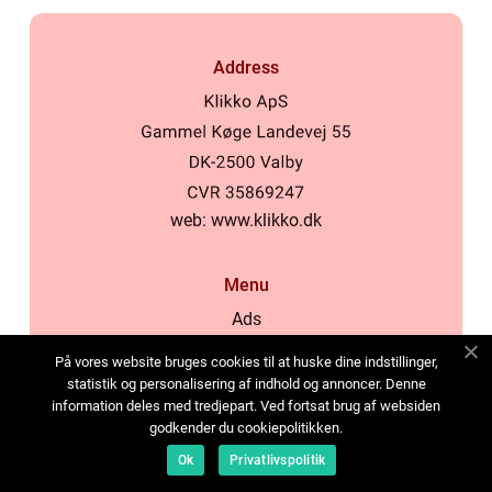
Address
web:
www.klikko.dk
Menu
Ads
About Us
På vores website bruges cookies til at huske dine indstillinger,
Cookies
statistik og personalisering af indhold og annoncer. Denne
information deles med tredjepart. Ved fortsat brug af websiden
Contact
godkender du cookiepolitikken.
Sitemap
Ok
Privatlivspolitik