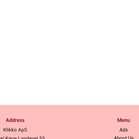
Address
Menu
Ads
About Us