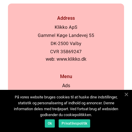
Address
web:
www.klikko.dk
Menu
Ads
About Us
På vores website bruges cookies til at huske dine indstillinger,
Cookies
statistik og personalisering af indhold og annoncer. Denne
information deles med tredjepart. Ved fortsat brug af websiden
Contact
godkender du cookiepolitikken.
Sitemap
Ok
Privatlivspolitik