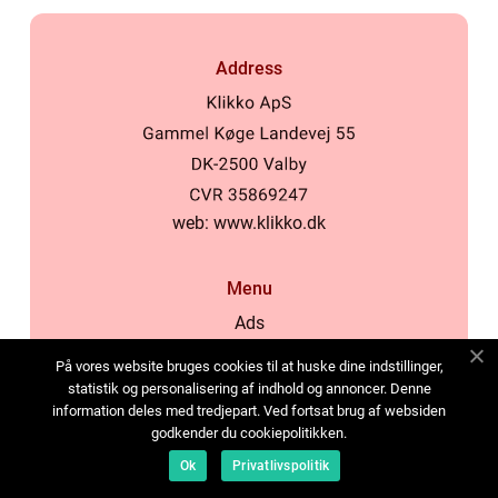
Address
web:
www.klikko.dk
Menu
Ads
About Us
På vores website bruges cookies til at huske dine indstillinger,
Cookies
statistik og personalisering af indhold og annoncer. Denne
information deles med tredjepart. Ved fortsat brug af websiden
Contact
godkender du cookiepolitikken.
Sitemap
Ok
Privatlivspolitik