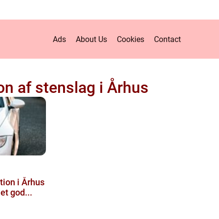
Ads
About Us
Cookies
Contact
on af stenslag i Århus
tion i Århus
et god...