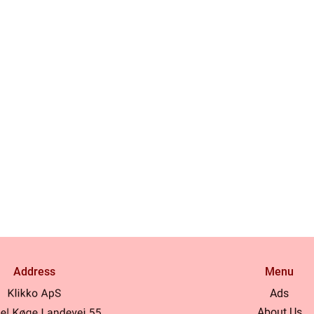
Address
Menu
Ads
About Us