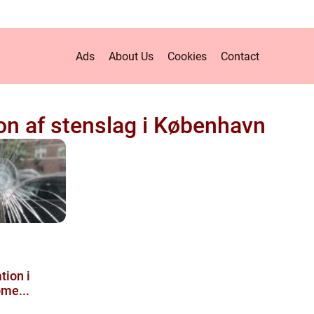
Ads
About Us
Cookies
Contact
on af stenslag i København
tion i
me...