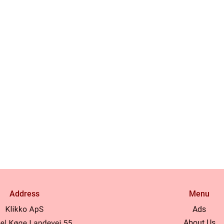
Address
Menu
Ads
About Us