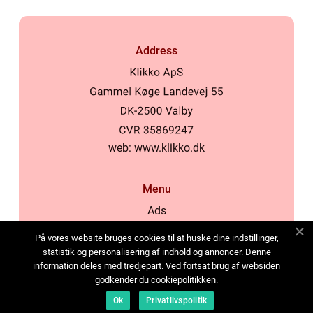
Address
web:
www.klikko.dk
Menu
Ads
About Us
På vores website bruges cookies til at huske dine indstillinger,
Cookies
statistik og personalisering af indhold og annoncer. Denne
information deles med tredjepart. Ved fortsat brug af websiden
Contact
godkender du cookiepolitikken.
Sitemap
Ok
Privatlivspolitik