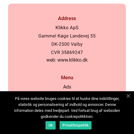
Address
web:
www.klikko.dk
Menu
Ads
About Us
På vores website bruges cookies til at huske dine indstillinger,
Cookies
statistik og personalisering af indhold og annoncer. Denne
information deles med tredjepart. Ved fortsat brug af websiden
Contact
godkender du cookiepolitikken.
Sitemap
Ok
Privatlivspolitik