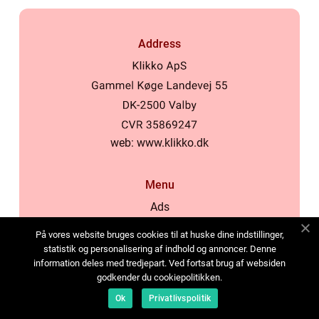
Address
web:
www.klikko.dk
Menu
Ads
About Us
På vores website bruges cookies til at huske dine indstillinger,
Cookies
statistik og personalisering af indhold og annoncer. Denne
information deles med tredjepart. Ved fortsat brug af websiden
Contact
godkender du cookiepolitikken.
Sitemap
Ok
Privatlivspolitik