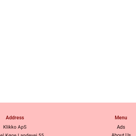
Address
Menu
Ads
About Us