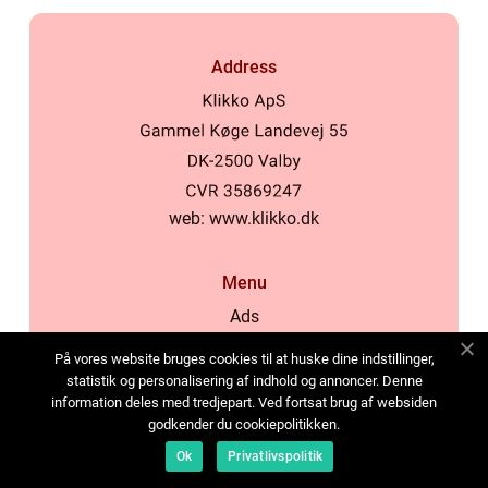
Address
web:
www.klikko.dk
Menu
Ads
About Us
På vores website bruges cookies til at huske dine indstillinger,
Cookies
statistik og personalisering af indhold og annoncer. Denne
information deles med tredjepart. Ved fortsat brug af websiden
Contact
godkender du cookiepolitikken.
Sitemap
Ok
Privatlivspolitik