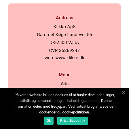
Address
web:
www.klikko.dk
Menu
Ads
About Us
På vores website bruges cookies til at huske dine indstillinger,
Cookies
statistik og personalisering af indhold og annoncer. Denne
information deles med tredjepart. Ved fortsat brug af websiden
Contact
godkender du cookiepolitikken.
Sitemap
Ok
Privatlivspolitik