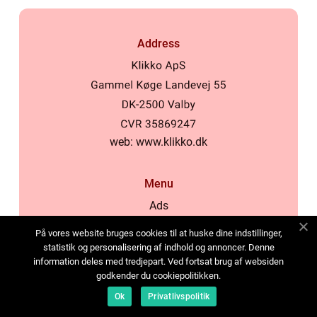
Address
web:
www.klikko.dk
Menu
Ads
About Us
På vores website bruges cookies til at huske dine indstillinger,
Cookies
statistik og personalisering af indhold og annoncer. Denne
information deles med tredjepart. Ved fortsat brug af websiden
Contact
godkender du cookiepolitikken.
Sitemap
Ok
Privatlivspolitik