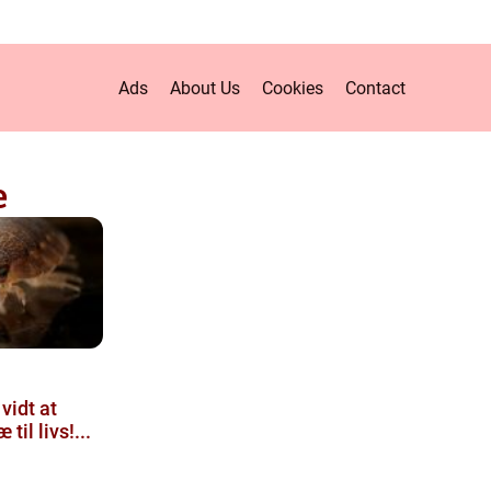
Ads
About Us
Cookies
Contact
æ
 vidt at
il livs!...