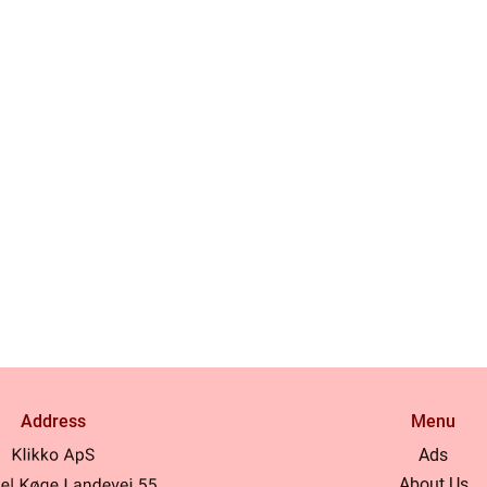
Address
Menu
Ads
About Us